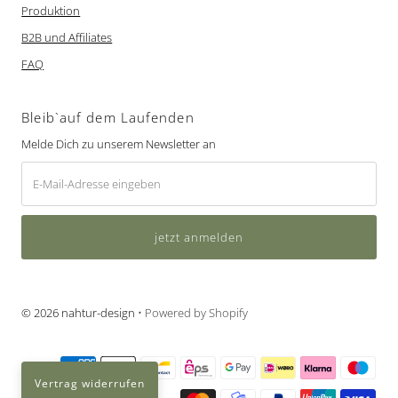
Produktion
B2B und Affiliates
FAQ
Bleib`auf dem Laufenden
Melde Dich zu unserem Newsletter an
E-
Mail-
Adresse
eingeben
Moin,
© 2026 nahtur-design
• Powered by Shopify
wir verwenden Cookies, um Dir den bestmöglichen Service zu bieten.
Cookie-Infos
Okay!
Nein
Vertrag widerrufen