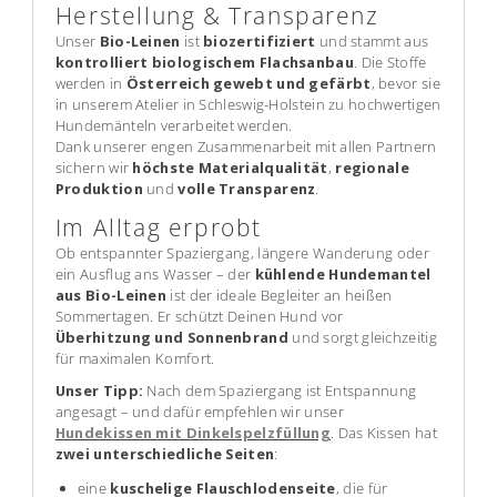
Herstellung & Transparenz
Unser
Bio-Leinen
ist
biozertifiziert
und stammt aus
kontrolliert biologischem Flachsanbau
. Die Stoffe
werden in
Österreich gewebt und gefärbt
, bevor sie
in unserem Atelier in Schleswig-Holstein zu hochwertigen
Hundemänteln verarbeitet werden.
Dank unserer engen Zusammenarbeit mit allen Partnern
sichern wir
höchste Materialqualität
,
regionale
Produktion
und
volle Transparenz
.
Im Alltag erprobt
Ob entspannter Spaziergang, längere Wanderung oder
ein Ausflug ans Wasser – der
kühlende Hundemantel
aus Bio-Leinen
ist der ideale Begleiter an heißen
Sommertagen. Er schützt Deinen Hund vor
Überhitzung und Sonnenbrand
und sorgt gleichzeitig
für maximalen Komfort.
Unser Tipp:
Nach dem Spaziergang ist Entspannung
angesagt – und dafür empfehlen wir unser
Hundekissen mit Dinkelspelzfüllung
. Das Kissen hat
zwei unterschiedliche Seiten
:
eine
kuschelige Flauschlodenseite
, die für