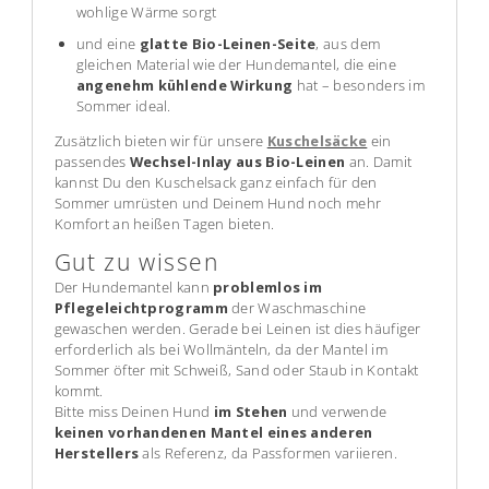
wohlige Wärme sorgt
und eine
glatte Bio-Leinen-Seite
, aus dem
gleichen Material wie der Hundemantel, die eine
angenehm kühlende Wirkung
hat – besonders im
Sommer ideal.
Zusätzlich bieten wir für unsere
Kuschelsäcke
ein
passendes
Wechsel-Inlay aus Bio-Leinen
an. Damit
kannst Du den Kuschelsack ganz einfach für den
Sommer umrüsten und Deinem Hund noch mehr
Komfort an heißen Tagen bieten.
Gut zu wissen
Der Hundemantel kann
problemlos im
Pflegeleichtprogramm
der Waschmaschine
gewaschen werden. Gerade bei Leinen ist dies häufiger
erforderlich als bei Wollmänteln, da der Mantel im
Sommer öfter mit Schweiß, Sand oder Staub in Kontakt
kommt.
Bitte miss Deinen Hund
im Stehen
und verwende
keinen vorhandenen Mantel eines anderen
Herstellers
als Referenz, da Passformen variieren.