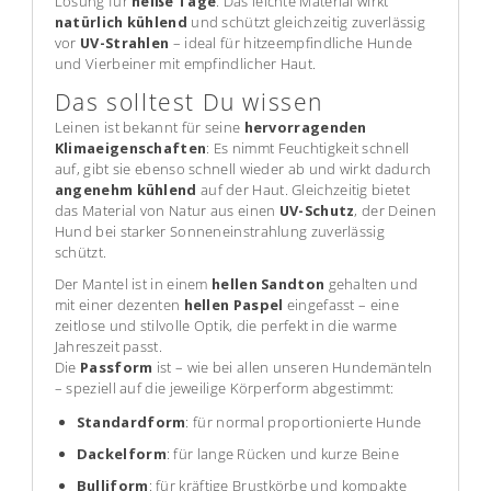
Lösung für
heiße Tage
. Das leichte Material wirkt
natürlich kühlend
und schützt gleichzeitig zuverlässig
vor
UV-Strahlen
– ideal für hitzeempfindliche Hunde
und Vierbeiner mit empfindlicher Haut.
Das solltest Du wissen
Leinen ist bekannt für seine
hervorragenden
Klimaeigenschaften
: Es nimmt Feuchtigkeit schnell
auf, gibt sie ebenso schnell wieder ab und wirkt dadurch
angenehm kühlend
auf der Haut. Gleichzeitig bietet
das Material von Natur aus einen
UV-Schutz
, der Deinen
Hund bei starker Sonneneinstrahlung zuverlässig
schützt.
Der Mantel ist in einem
hellen Sandton
gehalten und
mit einer dezenten
hellen Paspel
eingefasst – eine
zeitlose und stilvolle Optik, die perfekt in die warme
Jahreszeit passt.
Die
Passform
ist – wie bei allen unseren Hundemänteln
– speziell auf die jeweilige Körperform abgestimmt:
Standardform
: für normal proportionierte Hunde
Dackelform
: für lange Rücken und kurze Beine
Bulliform
: für kräftige Brustkörbe und kompakte