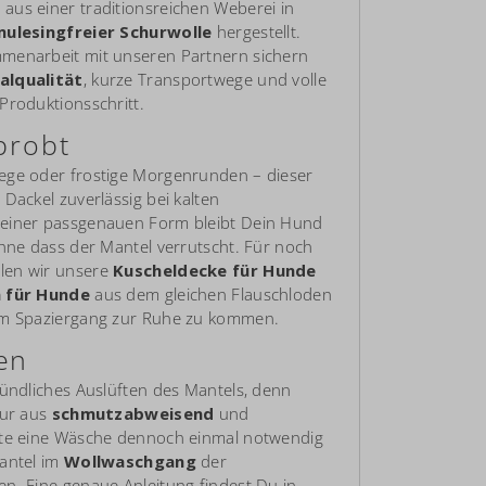
aus einer traditionsreichen Weberei in
mulesingfreier Schurwolle
hergestellt.
menarbeit mit unseren Partnern sichern
alqualität
, kurze Transportwege und volle
Produktionsschritt.
probt
ege oder frostige Morgenrunden – dieser
Dackel zuverlässig bei kalten
einer passgenauen Form bleibt Dein Hund
ohne dass der Mantel verrutscht. Für noch
len wir unsere
Kuscheldecke für Hunde
n für Hunde
aus dem gleichen Flauschloden
em Spaziergang zur Ruhe zu kommen.
en
ründliches Auslüften des Mantels, denn
tur aus
schmutzabweisend
und
llte eine Wäsche dennoch einmal notwendig
antel im
Wollwaschgang
der
n. Eine genaue Anleitung findest Du in