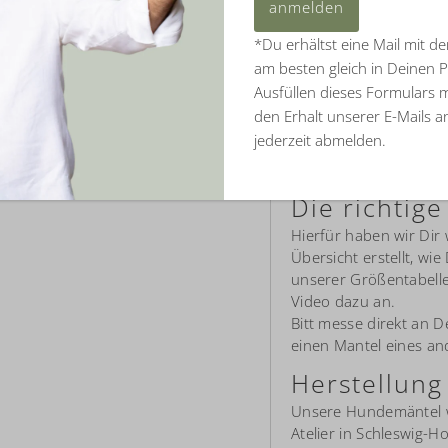
eingeben
Wintertage
*Du erhältst eine Mail mit d
Plastikfrei gefer
am besten gleich in Deinen 
Schnell trocknen
Ausfüllen dieses Formulars 
Keine statische 
den Erhalt unserer E-Mails 
jederzeit abmelden.
Langlebig & hoch
formstabil
Die richtig
Hierfür haben wir Dir 
Übersicht erstellt, w
unserer Größentabelle
Video dazu an.
Bitt messe direkt an 
einen Mantel eines an
Herstellung
Unsere Hundemäntel w
Atelier in Schleswig-H