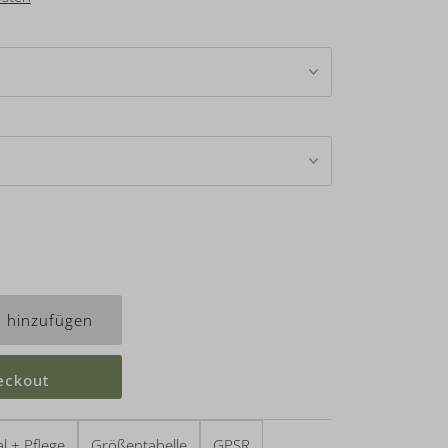
eckout
l + Pflege
Größentabelle
GPSR