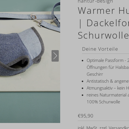
nahtur-design
Warmer Hu
| Dackelf
Schurwoll
Deine Vorteile
Optimale Passform - 
Öffnungen für Halsb
Geschirr
Antistatisch & angen
Atmungsaktiv – kein H
reines Naturmaterial 
100% Schurwolle
Regulärer
€95,90
Preis
inkl. MwSt. zzgl.
Versandko