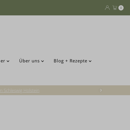
0
der
Über uns
Blog + Rezepte