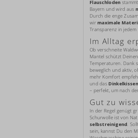
Flauschloden
stammt 
Bayern und wird aus
Durch die enge Zusam
wir
maximale Materi
Transparenz in jedem 
Im Alltag er
Ob verschneite Waldw
Mantel schützt Deinen 
Temperaturen. Dank s
beweglich und aktiv, 
mehr Komfort empfeh
und das
Dinkelkisse
– perfekt, um nach d
Gut zu wiss
In der Regel genügt g
Schurwolle ist von Na
selbstreinigend
. So
sein, kannst Du den M
Waschmaschine reinige