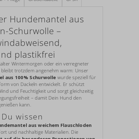
er Hundemantel aus
n-Schurwolle –
indabweisend,
nd plastikfrei
 kalter Wintermorgen oder ein verregneter
l bleibt trotzdem angenehm warm: Unser
l aus 100% Schurwolle
wurde speziell für
orm von Dackeln entwickelt. Er schützt
 Wind und Feuchtigkeit und sorgt gleichzeitig
egungsfreiheit – damit Dein Hund den
enießen kann.
t Du wissen
undemantel aus weichem Flauschloden
ort und nachhaltige Materialien. Die
kt auf die besonderen Proportionen von