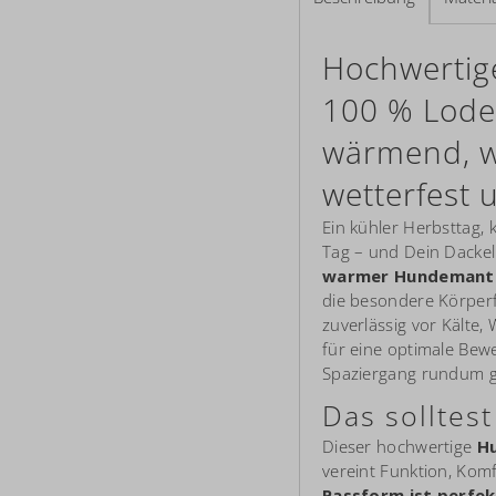
Hochwertig
100 % Lode
wärmend, w
wetterfest u
Ein kühler Herbsttag,
Tag – und Dein Dacke
warmer Hundemante
die besondere Körperf
zuverlässig vor Kälte,
für eine optimale Bew
Spaziergang rundum g
Das solltes
Dieser hochwertige
H
vereint Funktion, Komf
Passform ist perfe