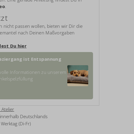
eo
.
tzt
nicht passen wollen, bieten wir Dir die
demantel nach Deinen Maßvorgaben
dest Du hier
ziergang ist Entspannung
rtvolle Informationen zu unserem
nkelspelzfüllung
 Atelier
 innerhalb Deutschlands
Werktag (Di-Fr)