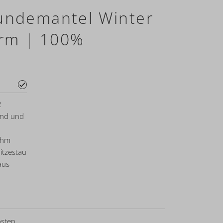
ndemantel Winter
orm | 100%
e
2
and und
ehm
itzestau
aus
sten