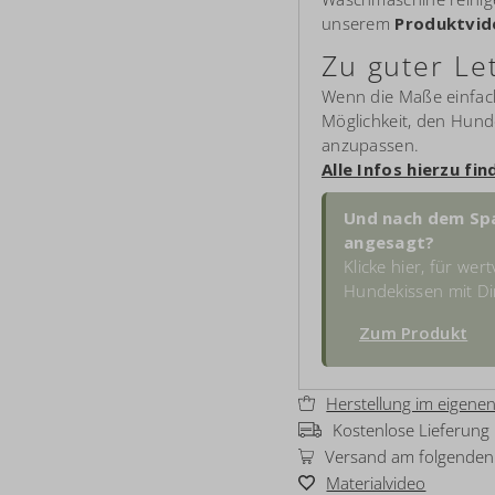
unserem
Produktvid
Zu guter Le
Wenn die Maße einfach 
Möglichkeit, den Hun
anzupassen.
Alle Infos hierzu fin
Und nach dem Spa
angesagt?
Klicke hier, für we
Hundekissen mit Di
Zum Produkt
Herstellung im eigenen
Kostenlose Lieferung
Versand am folgenden 
Materialvideo