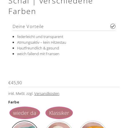
Schal | verschiedene
Farben
Deine Vorteile
federleicht und transparent
Atmungsaktiv – kein Hitzestau
Hautfreundlich & gesund
weich fallend mit Fransen
Regulärer
€45,90
Preis
inkl. MwSt. zzgl.
Versandkosten
Farbe
wieder da
Klassiker