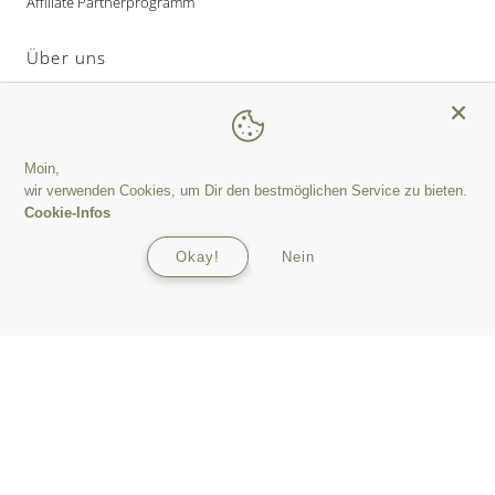
Affiliate Partnerprogramm
Über uns
Team
Nachhaltigkeitskriterien
Produktion
Moin,
B2B und Affiliates
wir verwenden Cookies, um Dir den bestmöglichen Service zu bieten.
Cookie-Infos
FAQ
Okay!
Nein
Vertrag widerrufen
Bleib`auf dem Laufenden
Melde Dich zu unserem Newsletter an
E-
Mail-
Adresse
eingeben