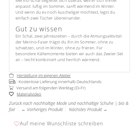
Merino-Schal begleitet dich überall, weil er sich immer
anpasst: luftig im Sommer, sanft wärmend im Winter.
Und wenn du es noch kuscheliger möchtest, legst du
einfach zwei Tücher übereinander.
Gut zu wissen
Ein Schal, zwei Jahreszeiten – durch die Atmungsaktivität
der Merino-Faser trägst du ihn im Sommer, ohne zu
schwitzen, und im Winter, ohne zu frieren. Für
besondere Kältemomente bieten wir auch das Zweier-Set
an – leicht kombiniert und herrlich wärmend.
Herstellung im eigenen Atelier
Kostenlose Lieferung innerhalb Deutschlands
Versand am folgenden Werktag (Di-Fr)
Materialvideo
Zurück nach nachhaltige Mode und nachhaltige Schuhe | bio &
fair
← Vorheriges Produkt
Nächstes Produkt →
Auf meine Wunschliste schreiben