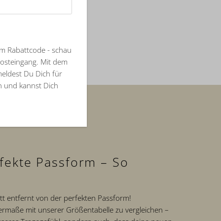
em Rabattcode - schau
Posteingang. Mit dem
meldest Du Dich für
an und kannst Dich
fekte Passform – So
itt entfernt von der perfekten Passform!
permaße mit unserer Größentabelle zu vergleichen –