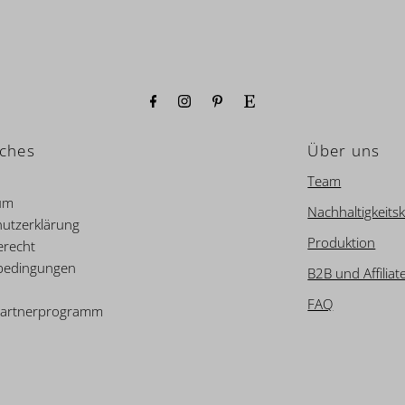
iches
Über uns
Team
um
Nachhaltigkeitsk
utzerklärung
Produktion
erecht
bedingungen
B2B und Affiliat
FAQ
e Partnerprogramm