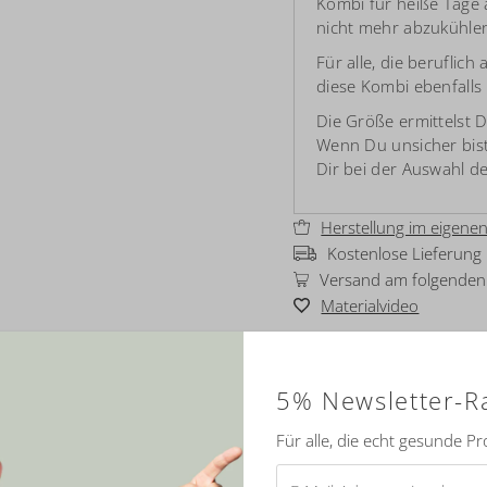
Kombi für heiße Tage 
nicht mehr abzukühlen
Für alle, die beruflich
diese Kombi ebenfalls 
Die Größe ermittelst 
Wenn Du unsicher bist
Dir bei der Auswahl de
Herstellung im eigenen
Kostenlose Lieferung
Versand am folgenden 
Materialvideo
Zurück nach Naturmode für 
→
5% Newsletter-R
Auf meine Wunsch
Für alle, die echt gesunde P
E-