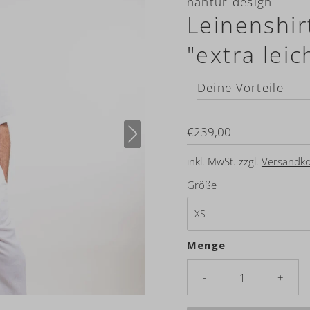
nahtur-design
Leinenshir
"extra leic
Deine Vorteile
Regulärer
€239,00
Preis
inkl. MwSt. zzgl.
Versandko
Größe
Menge
-
+