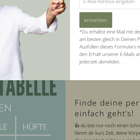
Mail-
Adresse
eingeben
Häufig gestellte Fragen
*Du erhältst eine Mail mit d
am besten gleich in Deinen 
Ausfüllen dieses Formulars 
den Erhalt unserer E-Mails 
jederzeit abmelden.
Finde deine per
einfach geht’s!
👍 du bist nur noch einen Schr
Nimm dir kurz Zeit, deine Kör