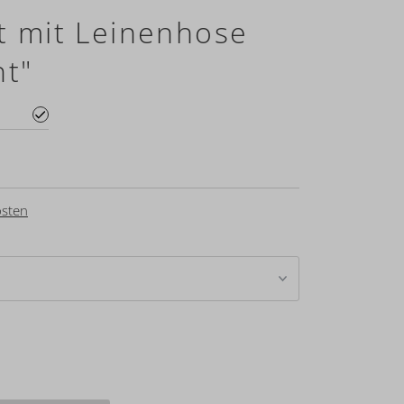
t mit Leinenhose
ht"
sten