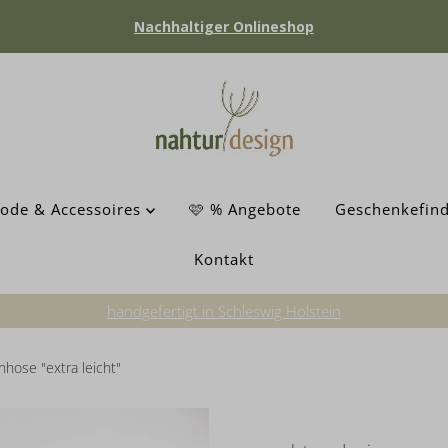
Nachhaltiger Onlineshop
ode & Accessoires
🩷 % Angebote
Geschenkefin
Kontakt
handgefertigt in Schleswig Holstein
nhose "extra leicht"