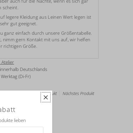
aber auch für die Nächte, wenn es sich gar
 scheint.
 auf legere Kleidung aus Leinen Wert legen ist
sehr gut geeignet.
Du ganz einfach durch unsere Größentabelle.
, nimm gern Kontakt mit uns auf, wir helfen
r richtigen Größe.
 Atelier
 innerhalb Deutschlands
Werktag (Di-Fr)
Herren
← Vorheriges Produkt
Nächstes Produkt
abatt
liste schreiben
rodukte lieben