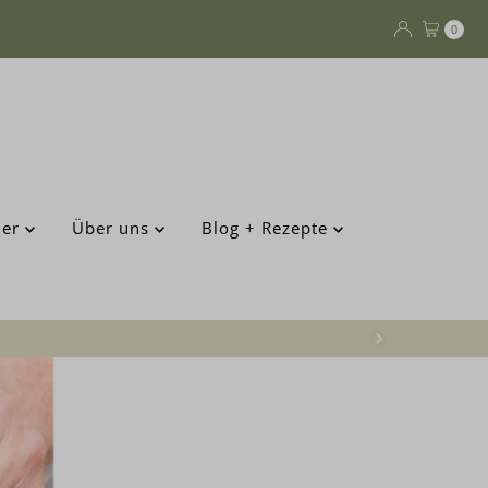
0
der
Über uns
Blog + Rezepte