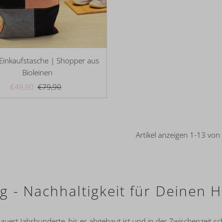
Einkaufstasche | Shopper aus
Bioleinen
Angebotspreis
€49,90
Regulärer
€79,90
Preis
Artikel anzeigen 1-13 von
g - Nachhaltigkeit für Deinen 
 dauert Jahrhunderte, bis es abgebaut ist und in der Zwischenzeit