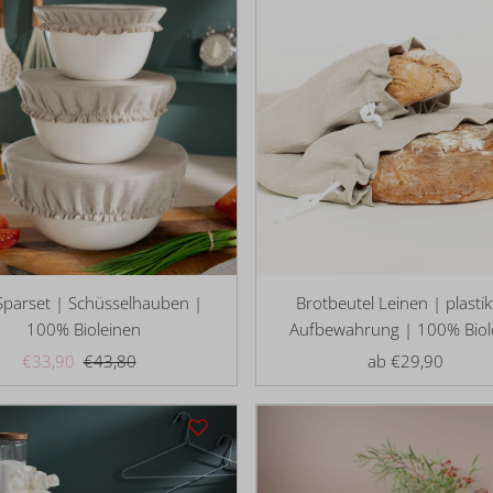
Sparset | Schüsselhauben |
Brotbeutel Leinen | plastik
100% Bioleinen
Aufbewahrung | 100% Biol
Angebotspreis
€33,90
Regulärer
€43,80
ab €29,90
Regulärer
Preis
Preis