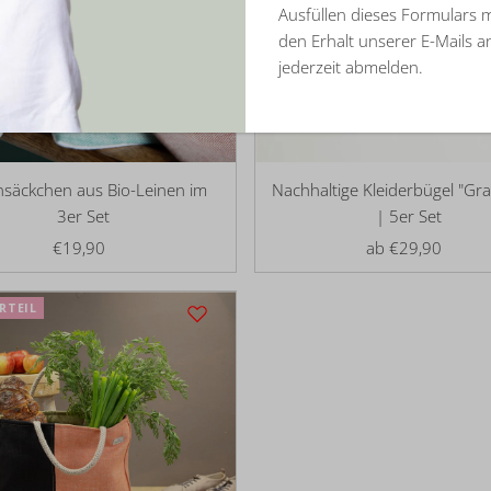
Ausfüllen dieses Formulars 
den Erhalt unserer E-Mails 
jederzeit abmelden.
nsäckchen aus Bio-Leinen im
Nachhaltige Kleiderbügel "Gr
3er Set
| 5er Set
€19,90
Regulärer
ab €29,90
Regulärer
Preis
Preis
RTEIL