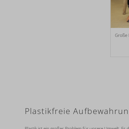
Große 
Plastikfreie Aufbewahrun
Plastik ist ein großes Problem für unsere Umwelt. Es