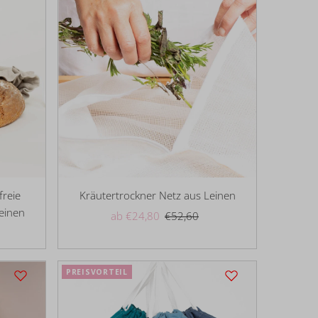
freie
Kräutertrockner Netz aus Leinen
einen
Angebotspreis
ab €24,80
Regulärer
€52,60
Preis
PREISVORTEIL