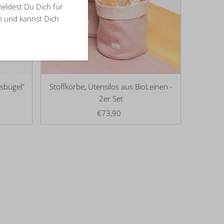
meldest Du Dich für
an und kannst Dich
asbügel"
Stoffkörbe, Utensilos aus BioLeinen -
2er Set
€73,90
Regulärer
Preis