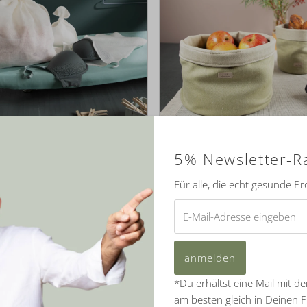
kfreie Wäschenetze aus Leinen
Stoffkorb | 100% Biolein
5% Newsletter-R
verschiedene Farben
ab €25,20
Regulärer
Für alle, die echt gesunde P
Preis
ab €40,90
Regulärer
Preis
E-
Mail-
Adresse
eingeben
*Du erhältst eine Mail mit d
am besten gleich in Deinen 