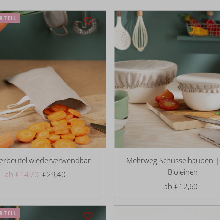
RTEIL
ierbeutel wiederverwendbar
Mehrweg Schüsselhauben 
Bioleinen
Angebotspreis
ab €14,70
Regulärer
€29,40
Preis
ab €12,60
Regulärer
Preis
RTEIL